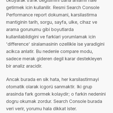
okuyarak trafik degisimini daha anlamli hale
getirmek icin kullanilir. Resmi Search Console
Performance report dokumani, karsilastirma
mantiginin tarih, sorgu, sayfa, ulke, cihaz ve
arama gorunumu gibi boyutlarda
kullanilabildigini ve farklari yorumlamak icin
'difference' siralamasinin ozellikle ise yaradigini
acikca anlatir. Bu nedenle compare modu,
sadece merak gideren degil karar destekleyen
bir analiz aracidir.
Ancak burada en sik hata, her karsilastirmayi
otomatik olarak icgorü sanmaktir. Iki grup
arasinda fark gormek kolaydir; o farkin nedenini
dogru okumak zordur. Search Console burada
veri verir, yorumu hala dikkat ister.