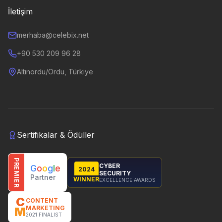
İletişim
merhaba@celebix.net
+90 530 209 96 28
Altınordu/Ordu, Türkiye
Sertifikalar & Ödüller
PREMIER
CYBER
G
o
o
g
l
e
2024
SECURITY
Partner
WINNER
EXCELLENCE AWARDS
C
CONTENT
MARKETING
M
2021 FINALIST