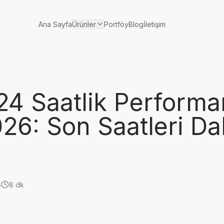
Ürünler
Ana Sayfa
Portföy
Blog
İletişim
24 Saatlik Performa
026: Son Saatleri D
6
8 dk