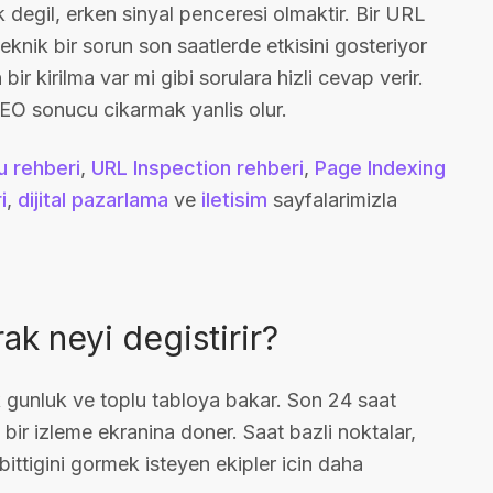
k degil, erken sinyal penceresi olmaktir. Bir URL
knik bir sorun son saatlerde etkisini gosteriyor
bir kirilma var mi gibi sorulara hizli cevap verir.
SEO sonucu cikarmak yanlis olur.
 rehberi
,
URL Inspection rehberi
,
Page Indexing
i
,
dijital pazarlama
ve
iletisim
sayfalarimizla
ak neyi degistirir?
 gunluk ve toplu tabloya bakar. Son 24 saat
 bir izleme ekranina doner. Saat bazli noktalar,
bittigini gormek isteyen ekipler icin daha