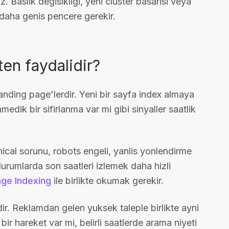
z. Baslik degisikligi, yeni cluster basarisi veya
in daha genis pencere gerekir.
en faydalidir?
 landing page'lerdir. Yeni bir sayfa index almaya
medik bir sifirlanma var mi gibi sinyaller saatlik
onical sorunu, robots engeli, yanlis yonlendirme
urumlarda son saatleri izlemek daha hizli
ge Indexing
ile birlikte okumak gerekir.
. Reklamdan gelen yuksek taleple birlikte ayni
r hareket var mi, belirli saatlerde arama niyeti