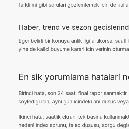
farkli mi gibi sorulari gozlemlemek icin de kullani
Haber, trend ve sezon gecislerinde
Eger belirli bir konuya anlik ilgi artikorsa, saa
yine de kalici buyume karari icin verinin oturma
En sik yorumlama hatalari n
Birinci hata, son 24 saati final rapor sanmakti
soyledigi icin, ayni gun icindeki ani dusus veya 
Ikinci hata, saatlik ekrani tek basina kullanm
nedeni index sorunu, talep dususu, sorgu degisi