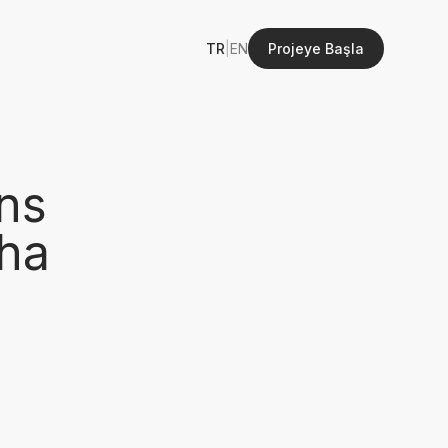
TR
|
EN
Projeye Başla
ns
aha