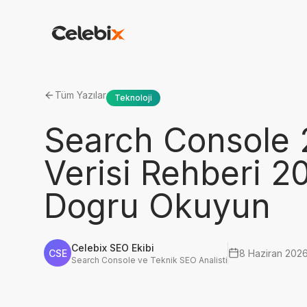
Tüm Yazılar
Teknoloji
Search Console 
Verisi Rehberi 2
Dogru Okuyun
Celebix SEO Ekibi
CSE
8 Haziran 202
Search Console ve Teknik SEO Analisti