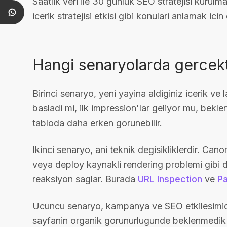
Saatlik veri ile 30 gunluk SEO stratejisi kurulma
icerik stratejisi etkisi gibi konulari anlamak ic
Hangi senaryolarda gercekt
Birinci senaryo, yeni yayina aldiginiz icerik ve
basladi mi, ilk impression'lar geliyor mu, beklen
tabloda daha erken gorunebilir.
Ikinci senaryo, ani teknik degisikliklerdir. Can
veya deploy kaynakli rendering problemi gibi d
reaksiyon saglar. Burada
URL Inspection
ve
Pa
Ucuncu senaryo, kampanya ve SEO etkilesimidir
sayfanin organik gorunurlugunde beklenmedik bi