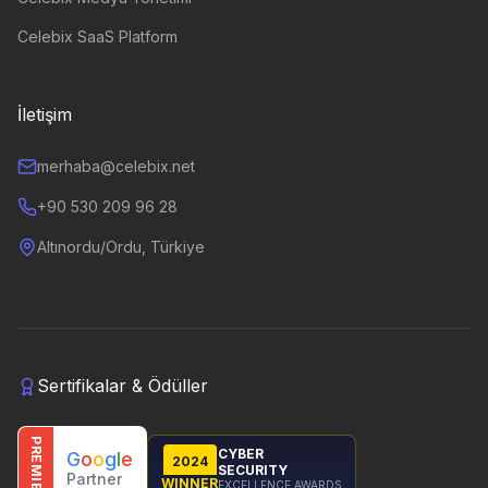
Celebix SaaS Platform
İletişim
merhaba@celebix.net
+90 530 209 96 28
Altınordu/Ordu, Türkiye
Sertifikalar & Ödüller
PREMIER
CYBER
G
o
o
g
l
e
2024
SECURITY
Partner
WINNER
EXCELLENCE AWARDS