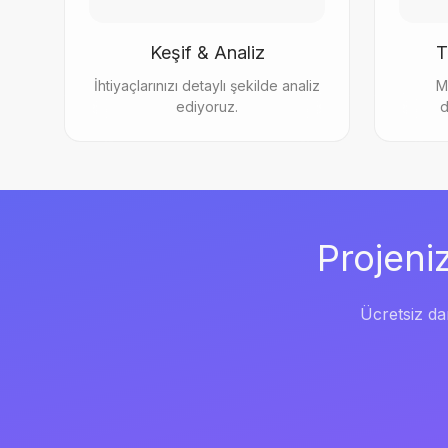
Keşif & Analiz
T
İhtiyaçlarınızı detaylı şekilde analiz
M
ediyoruz.
d
Projeni
Ücretsiz dan