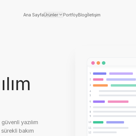
Ürünler
Ana Sayfa
Portföy
Blog
İletişim
1
ılım
2
3
4
5
6
7
8
9
e güvenli yazılım
10
11
 sürekli bakım
12