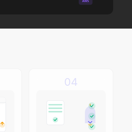
AWS
04