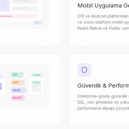
Mobil Uygulama Ge
iOS ve Android platformları 
ve cross-platform mobil uy
</>
React Native ve Flutter uzm
GET
CLIENT
POST
Güvenlik & Perfor
PATCH
Enterprise-grade güvenlik s
DELETE
SSL, veri şifreleme ve yük
performanslı altyapı çözüml