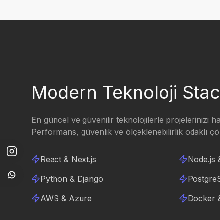
Modern Teknoloji Sta
En güncel ve güvenilir teknolojilerle projelerinizi h
Performans, güvenlik ve ölçeklenebilirlik odaklı ç
React & Next.js
Node.js 
Python & Django
Postgre
AWS & Azure
Docker 