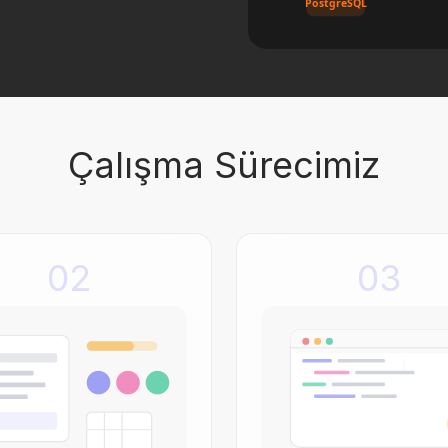
PostgreSQL
Çalışma Sürecimiz
02
03