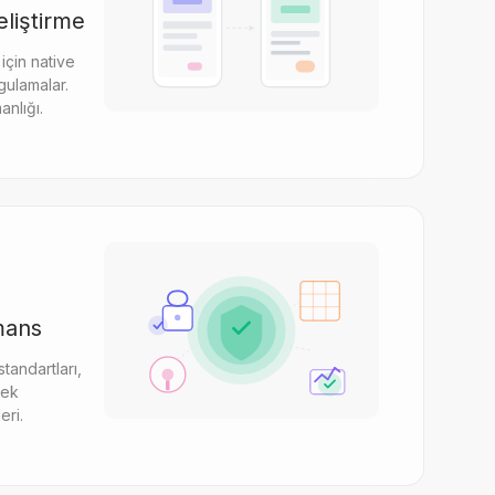
liştirme
için native
gulamalar.
anlığı.
mans
tandartları,
sek
eri.