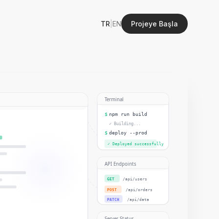
TR
|
EN
Projeye Başla
Terminal
$
npm run build
✓ Building...
$
deploy --prod
✓ Deployed successfully
API Endpoints
GET
/api/users
POST
/api/orders
PATCH
/api/data
Server Status