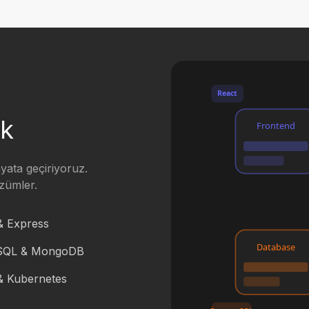
React
ck
Frontend
ayata geçiriyoruz.
özümler.
& Express
Database
SQL & MongoDB
& Kubernetes