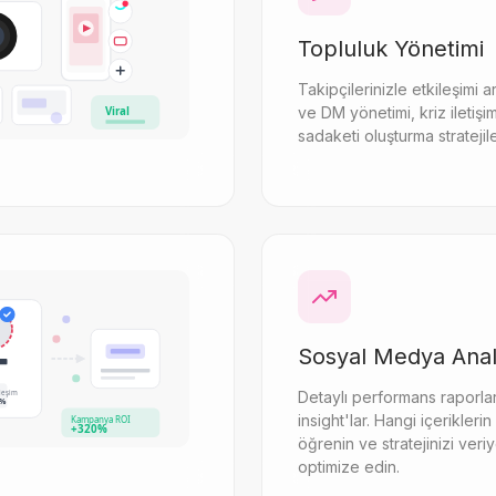
Topluluk Yönetimi
Takipçilerinizle etkileşimi a
ve DM yönetimi, kriz iletişi
Viral
sadaketi oluşturma stratejile
Sosyal Medya Anali
ileşim
Detaylı performans raporlar
5%
insight'lar. Hangi içeriklerin 
Kampanya ROI
+320%
öğrenin ve stratejinizi veri
optimize edin.