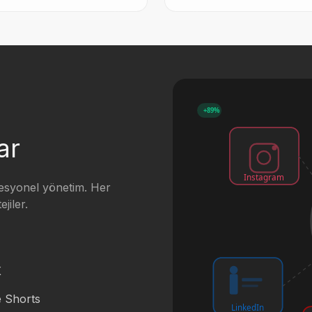
+89%
ar
Instagram
fesyonel yönetim. Her
jiler.
X
 Shorts
LinkedIn