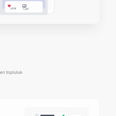
24.5K
1,247
den topluluk