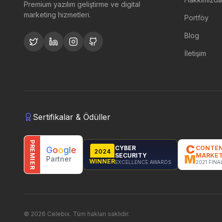
Premium yazılım geliştirme ve digital
marketing hizmetleri.
Portföy
Blog
İletişim
Sertifikalar & Ödüller
PREMIER
C
CYBER
CONTE
G
o
o
g
l
e
2024
SECURITY
MARKET
M
Partner
WINNER
EXCELLENCE AWARDS
2021 FINA
©
2026
Celebix.
Tüm hakları saklıdır.