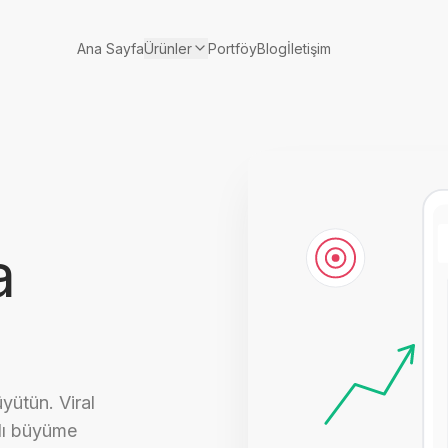
Ürünler
Ana Sayfa
Portföy
Blog
İletişim
a
yütün. Viral
alı büyüme