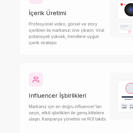
REC
İçerik Üretimi
Profesyonel video, görsel ve story
içerikleri ile markanızı öne çıkarın. Viral
potansiyeli yüksek, trendlere uygun
içerik stratejisi.
Influencer İşbirlikleri
Takipçi
Etk
Markanız için en doğru influencer'ları
125K
8.
seçin, etkili işbirlikleri ile geniş kitlelere
ulaşın. Kampanya yönetimi ve ROI takibi.