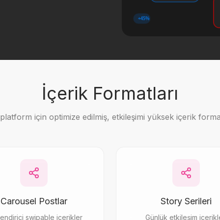
+45%
İçerik Formatları
platform için optimize edilmiş, etkileşimi yüksek içerik format
Carousel Postlar
Story Serileri
lendirici swipable içerikler
Günlük etkileşim içerikl