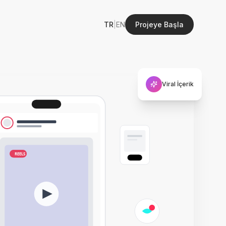
TR
|
EN
Projeye Başla
Viral İçerik
REELS