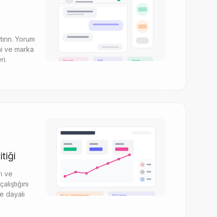
rtırın. Yorum
mi ve marka
ri.
Yorum
DM
Tepki
+89%
+124%
+67%
tiği
ı ve
çalıştığını
ye dayalı
En iyi performans:
Büyüme:
Reels - Perşembe
+28% bu ay