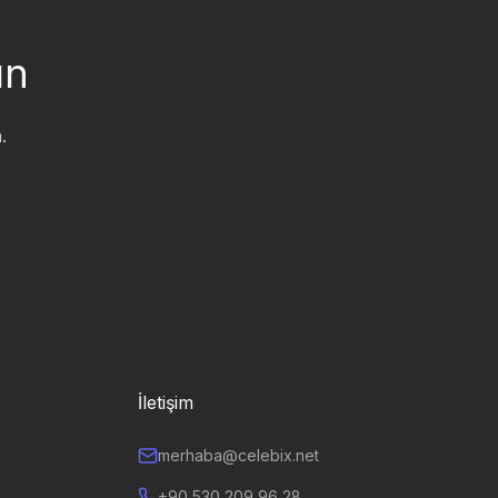
ın
.
İletişim
merhaba@celebix.net
+90 530 209 96 28