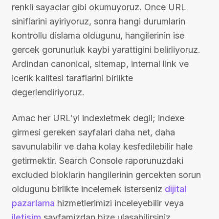
renkli sayaclar gibi okumuyoruz. Once URL
siniflarini ayiriyoruz, sonra hangi durumlarin
kontrollu dislama oldugunu, hangilerinin ise
gercek gorunurluk kaybi yarattigini belirliyoruz.
Ardindan canonical, sitemap, internal link ve
icerik kalitesi taraflarini birlikte
degerlendiriyoruz.
Amac her URL'yi indexletmek degil; indexe
girmesi gereken sayfalari daha net, daha
savunulabilir ve daha kolay kesfedilebilir hale
getirmektir. Search Console raporunuzdaki
excluded bloklarin hangilerinin gercekten sorun
oldugunu birlikte incelemek isterseniz
dijital
pazarlama
hizmetlerimizi inceleyebilir veya
iletisim
sayfamizdan bize ulasabilirsiniz.