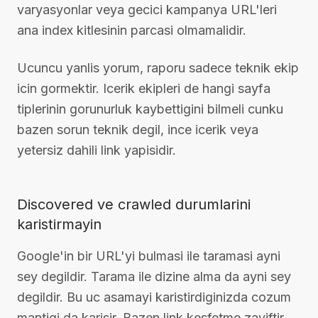
varyasyonlar veya gecici kampanya URL'leri
ana index kitlesinin parcasi olmamalidir.
Ucuncu yanlis yorum, raporu sadece teknik ekip
icin gormektir. Icerik ekipleri de hangi sayfa
tiplerinin gorunurluk kaybettigini bilmeli cunku
bazen sorun teknik degil, ince icerik veya
yetersiz dahili link yapisidir.
Discovered ve crawled durumlarini
karistirmayin
Google'in bir URL'yi bulmasi ile taramasi ayni
sey degildir. Tarama ile dizine alma da ayni sey
degildir. Bu uc asamayi karistirdiginizda cozum
mantigi da karisir. Bazen link kesfetme zayiftir,