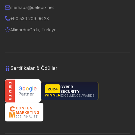
merhaba@celebix.net
+90 530 209 96 28
Altınordu/Ordu, Türkiye
Sertifikalar & Ödüller
PREMIER
CYBER
G
o
o
g
l
e
2024
SECURITY
Partner
WINNER
EXCELLENCE AWARDS
C
CONTENT
MARKETING
M
2021 FINALIST