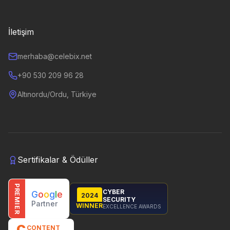
İletişim
merhaba@celebix.net
+90 530 209 96 28
Altınordu/Ordu, Türkiye
Sertifikalar & Ödüller
PREMIER
CYBER
G
o
o
g
l
e
2024
SECURITY
Partner
WINNER
EXCELLENCE AWARDS
C
CONTENT