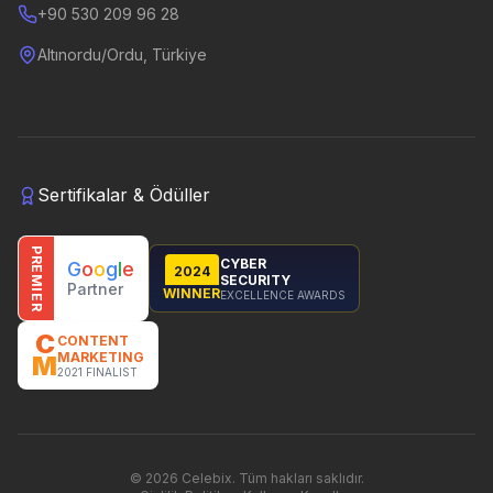
+90 530 209 96 28
Altınordu/Ordu, Türkiye
Sertifikalar & Ödüller
PREMIER
CYBER
G
o
o
g
l
e
2024
SECURITY
Partner
WINNER
EXCELLENCE AWARDS
C
CONTENT
MARKETING
M
2021 FINALIST
©
2026
Celebix.
Tüm hakları saklıdır.