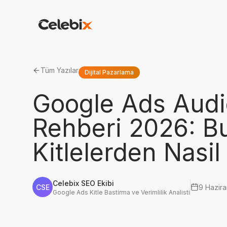
Tüm Yazılar
Dijital Pazarlama
Google Ads Audi
Rehberi 2026: Bu
Kitlelerden Nasi
Celebix SEO Ekibi
CSE
9 Hazir
Google Ads Kitle Bastirma ve Verimlilik Analisti