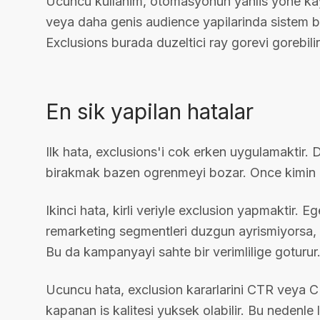
Ucuncu kullanim, otomasyonun yanlis yone ka
veya daha genis audience yapilarinda sistem ba
Exclusions burada duzeltici ray gorevi gorebilir
En sik yapilan hatalar
Ilk hata, exclusions'i cok erken uygulamaktir. 
birakmak bazen ogrenmeyi bozar. Once kimin g
Ikinci hata, kirli veriyle exclusion yapmaktir. 
remarketing segmentleri duzgun ayrismiyorsa, dogru
Bu da kampanyayi sahte bir verimlilige goturur
Ucuncu hata, exclusion kararlarini CTR veya CPC
kapanan is kalitesi yuksek olabilir. Bu nedenle le