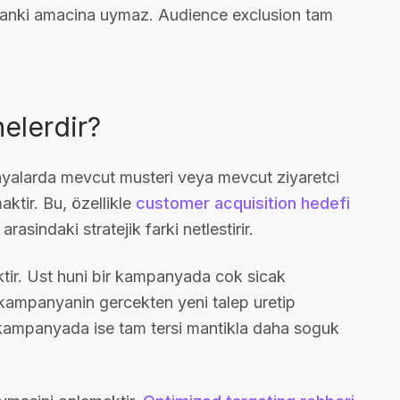
 anki amacina uymaz. Audience exclusion tam
nelerdir?
anyalarda mevcut musteri veya mevcut ziyaretci
ktir. Bu, özellikle
customer acquisition hedefi
arasindaki stratejik farki netlestirir.
aktir. Ust huni bir kampanyada cok sicak
o kampanyanin gercekten yeni talep uretip
ni kampanyada ise tam tersi mantikla daha soguk