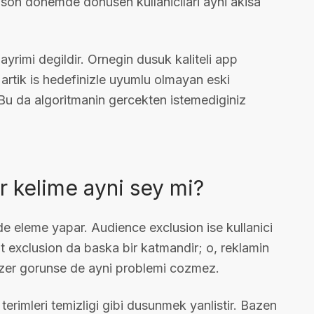
z, son donemde donusen kullanicilari ayni akisa
yrimi degildir. Ornegin dusuk kaliteli app
ya artik is hedefinizle uyumlu olmayan eski
 Bu da algoritmanin gercekten istemediginiz
ar kelime ayni sey mi?
de eleme yapar. Audience exclusion ise kullanici
 exclusion da baska bir katmandir; o, reklamin
enzer gorunse de ayni problemi cozmez.
erimleri temizligi gibi dusunmek yanlistir. Bazen