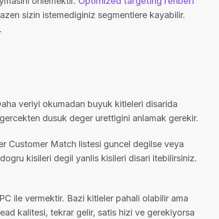
ymasini onlemektir.
Optimized targeting rehberi
zen sizin istemediginiz segmentlere kayabilir.
.
Daha veriyi okumadan buyuk kitleleri disarida
ercekten dusuk deger urettigini anlamak gerekir.
Eger Customer Match listesi guncel degilse veya
 kisileri degil yanlis kisileri disari itebilirsiniz.
.
 ile vermektir. Bazi kitleler pahali olabilir ama
ad kalitesi, tekrar gelir, satis hizi ve gerekiyorsa