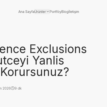
Ürünler
Ana Sayfa
Portföy
Blog
İletişim
ence Exclusions
tceyi Yanlis
l Korursunuz?
an 2026
9 dk