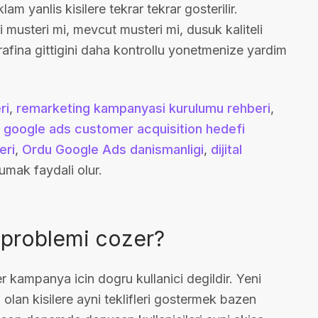
lam yanlis kisilere tekrar tekrar gosterilir.
musteri mi, mevcut musteri mi, dusuk kaliteli
arafina gittigini daha kontrollu yonetmenize yardim
ri
,
remarketing kampanyasi kurulumu rehberi
,
,
google ads customer acquisition hedefi
eri
,
Ordu Google Ads danismanligi
,
dijital
kumak faydali olur.
 problemi cozer?
er kampanya icin dogru kullanici degildir. Yeni
olan kisilere ayni teklifleri gostermek bazen