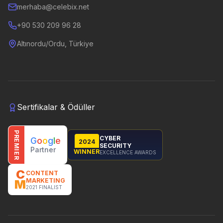
merhaba@celebix.net
+90 530 209 96 28
Altınordu/Ordu, Türkiye
Sertifikalar & Ödüller
PREMIER
CYBER
G
o
o
g
l
e
2024
SECURITY
Partner
WINNER
EXCELLENCE AWARDS
C
CONTENT
MARKETING
M
2021 FINALIST