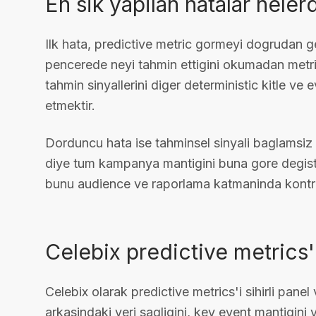
En sik yapilan hatalar nelerd
Ilk hata, predictive metric gormeyi dogrudan gel
pencerede neyi tahmin ettigini okumadan metri
tahmin sinyallerini diger deterministic kitle ve
etmektir.
Dorduncu hata ise tahminsel sinyali baglamsiz
diye tum kampanya mantigini buna gore degistir
bunu audience ve raporlama katmaninda kontroll
Celebix predictive metrics'e
Celebix olarak predictive metrics'i sihirli pane
arkasindaki veri sagligini, key event mantigin