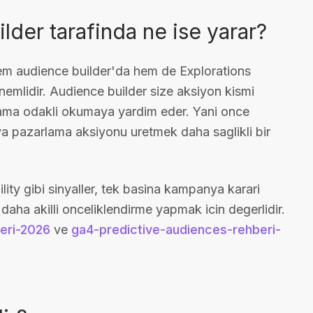
lder tarafinda ne ise yarar?
hem audience builder'da hem de Explorations
pi onemlidir. Audience builder size aksiyon kismi
lama odakli okumaya yardim eder. Yani once
ya pazarlama aksiyonu uretmek daha saglikli bir
lity gibi sinyaller, tek basina kampanya karari
daha akilli onceliklendirme yapmak icin degerlidir.
eri-2026
ve
ga4-predictive-audiences-rehberi-