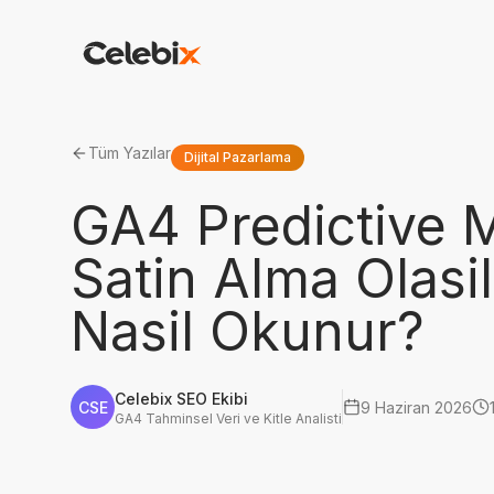
Tüm Yazılar
Dijital Pazarlama
GA4 Predictive M
Satin Alma Olasil
Nasil Okunur?
Celebix SEO Ekibi
CSE
9 Haziran 2026
GA4 Tahminsel Veri ve Kitle Analisti