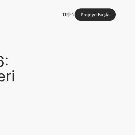
TR
|
EN
Projeye Başla
6:
eri