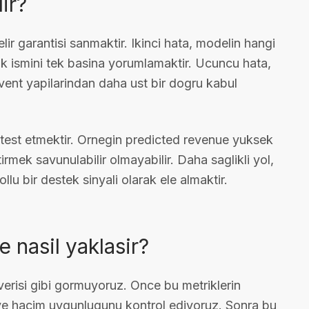
ir?
ir garantisi sanmaktir. Ikinci hata, modelin hangi
k ismini tek basina yorumlamaktir. Ucuncu hata,
 event yapilarindan daha ust bir dogru kabul
 test etmektir. Ornegin predicted revenue yuksek
mek savunulabilir olmayabilir. Daha saglikli yol,
u bir destek sinyali olarak ele almaktir.
 nasil yaklasir?
l verisi gibi gormuyoruz. Once bu metriklerin
i ve hacim uygunlugunu kontrol ediyoruz. Sonra bu