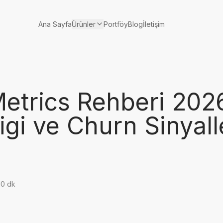
Ürünler
Ana Sayfa
Portföy
Blog
İletişim
etrics Rehberi 202
igi ve Churn Sinyall
10 dk