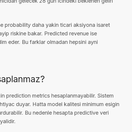
nicidan gelecek 28 gun icindeki beklenen geliri
se probability daha yakin ticari aksiyona isaret
kayip riskine bakar. Predicted revenue ise
im eder. Bu farklar olmadan hepsini ayni
esaplanmaz?
icin prediction metrics hesaplanmayabilir. Sistem
ihtiyac duyar. Hatta model kalitesi minimum esigin
urdurabilir. Bu nedenle hesapta predictive veri
alidir.