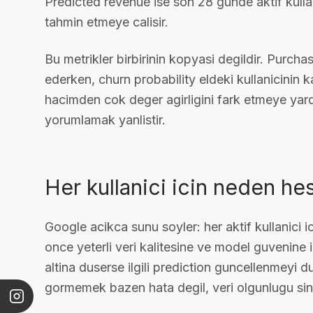
Predicted revenue ise son 28 gunde aktif kulla
tahmin etmeye calisir.
Bu metrikler birbirinin kopyasi degildir. Purcha
ederken, churn probability eldeki kullanicinin 
hacimden cok deger agirligini fark etmeye yard
yorumlamak yanlistir.
Her kullanici icin neden h
Google acikca sunu soyler: her aktif kullanici 
once yeterli veri kalitesine ve model guvenine 
altina duserse ilgili prediction guncellenmeyi d
gormemek bazen hata degil, veri olgunlugu siny