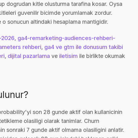
rup dogrudan kitle olusturma tarafina kosar. Oysa
itleleri guvenilir bicimde yorumlamak zordur.
e o sonucun altindaki hesaplama mantigidir.
i-2026
,
ga4-remarketing-audiences-rehberi-
ameters rehberi
,
ga4 ve gtm ile donusum takibi
ri
,
dijital pazarlama
ve
iletisim
ile birlikte okumak
ulunur?
bability'yi son 28 gunde aktif olan kullanicinin
tetikleme olasiligi olarak tanimlar. Churn
in sonraki 7 gunde aktif olmama olasiligini anlatir.