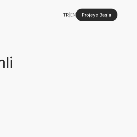
TR
|
EN
Projeye Başla
li