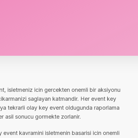
t, isletmeniz icin gercekten onemli bir aksiyonu
 cikarmanizi saglayan katmandir. Her event key
eya tekrarli olay key event oldugunda raporlama
er asil sonucu gormekte zorlanir.
vent kavramini isletmenin basarisi icin onemli