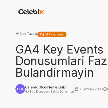
Tüm Yazılar
Dijital Pazarlama
GA4 Key Events 
Donusumlari Fazl
Bulandirmayin
Celebix Olcumleme Ekibi
COE
6 Haziran 2026
GA4 ve Donusum Takibi Danismani