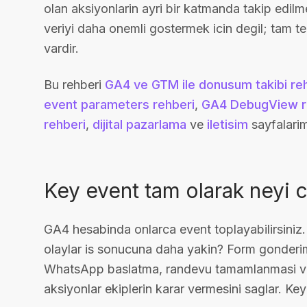
olan aksiyonlarin ayri bir katmanda takip edilme
veriyi daha onemli gostermek icin degil; tam ter
vardir.
Bu rehberi
GA4 ve GTM ile donusum takibi re
event parameters rehberi
,
GA4 DebugView r
rehberi
,
dijital pazarlama
ve
iletisim
sayfalarim
Key event tam olarak neyi 
GA4 hesabinda onlarca event toplayabilirsiniz.
olaylar is sonucuna daha yakin? Form gonderimi,
WhatsApp baslatma, randevu tamamlanmasi vey
aksiyonlar ekiplerin karar vermesini saglar. Key