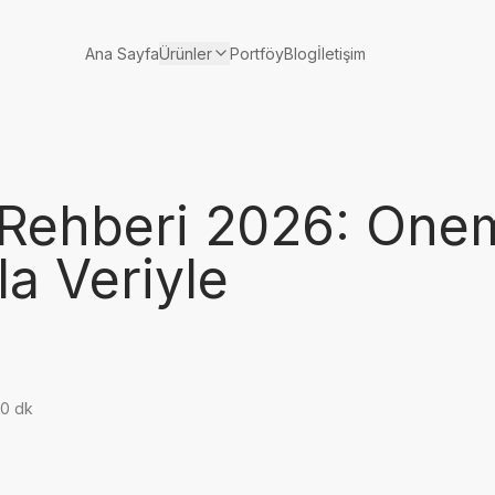
Ürünler
Ana Sayfa
Portföy
Blog
İletişim
Rehberi 2026: Onem
a Veriyle
10 dk