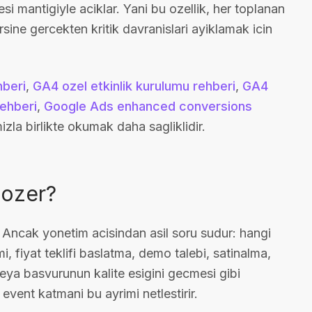
si mantigiyle aciklar. Yani bu ozellik, her toplanan
sine gercekten kritik davranislari ayiklamak icin
hberi
,
GA4 ozel etkinlik kurulumu rehberi
,
GA4
ehberi
,
Google Ads enhanced conversions
izla birlikte okumak daha sagliklidir.
cozer?
 Ancak yonetim acisindan asil soru sudur: hangi
 fiyat teklifi baslatma, demo talebi, satinalma,
a basvurunun kalite esigini gecmesi gibi
 event katmani bu ayrimi netlestirir.