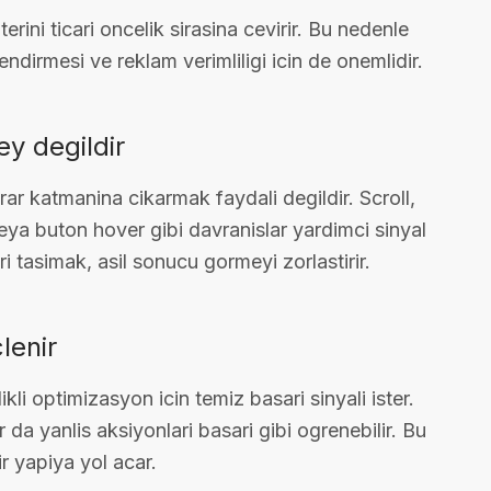
ini ticari oncelik sirasina cevirir. Bu nedenle
endirmesi ve reklam verimliligi icin de onemlidir.
ey degildir
rar katmanina cikarmak faydali degildir. Scroll,
ya buton hover gibi davranislar yardimci sinyal
ari tasimak, asil sonucu gormeyi zorlastirir.
lenir
li optimizasyon icin temiz basari sinyali ister.
a yanlis aksiyonlari basari gibi ogrenebilir. Bu
r yapiya yol acar.