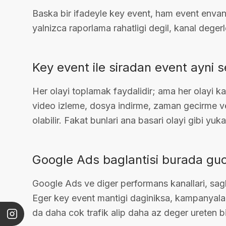
Baska bir ifadeyle key event, ham event envanter
yalnizca raporlama rahatligi degil, kanal degerl
Key event ile siradan event ayni s
Her olayi toplamak faydalidir; ama her olayi ka
video izleme, dosya indirme, zaman gecirme ve
olabilir. Fakat bunlari ana basari olayi gibi yuk
Google Ads baglantisi burada guc
Google Ads ve diger performans kanallari, saglik
Eger key event mantigi daginiksa, kampanyalar d
da daha cok trafik alip daha az deger ureten bi