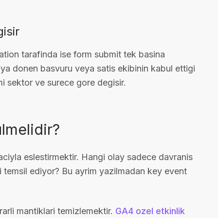
isir
ation tarafinda ise form submit tek basina
uya donen basvuru veya satis ekibinin kabul ettigi
mi sektor ve surece gore degisir.
lmelidir?
aciyla eslestirmektir. Hangi olay sadece davranis
i temsil ediyor? Bu ayrim yazilmadan key event
rarli mantiklari temizlemektir.
GA4 ozel etkinlik