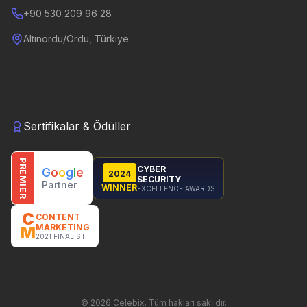
+90 530 209 96 28
Altınordu/Ordu, Türkiye
Sertifikalar & Ödüller
PREMIER
CYBER
G
o
o
g
l
e
2024
SECURITY
Partner
WINNER
EXCELLENCE AWARDS
C
CONTENT
MARKETING
M
2021 FINALIST
©
2026
Celebix.
Tüm hakları saklıdır.