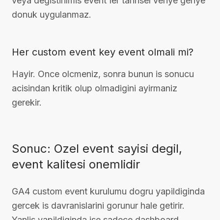
veya degistirilmis event'ler tarihsel veriye geriye
donuk uygulanmaz.
Her custom event key event olmali mi?
Hayir. Once olcmeniz, sonra bunun is sonucu
acisindan kritik olup olmadigini ayirmaniz
gerekir.
Sonuc: Ozel event sayisi degil,
event kalitesi onemlidir
GA4 custom event kurulumu dogru yapildiginda
gercek is davranislarini gorunur hale getirir.
Yanlis yapildiginda ise sadece dashboard