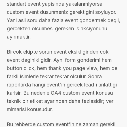
standart event yapisinda yakalanmiyorsa
custom event dusunmeniz gerektigini soyluyor.
Yani asil soru daha fazla event gondermek degil,
gercekten olculmesi gereken is aksiyonunu
ayirmaktir.
Bircok ekipte sorun event eksikliginden cok
event daginikligidir. Aynı form gonderimi hem
button click, hem thank you page view, hem de
farkli isimlerle tekrar tekrar olculur. Sonra
raporlarda hangi event'in gercek lead'i anlattigi
karisir. Bu nedenle GA4 custom event konusu
teknik bir etiket ayarindan daha fazlasidir; veri
mimarisi konusudur.
Bu rehberde custom event'in ne zaman gerekli