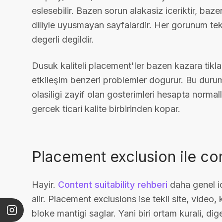
eslesebilir. Bazen sorun alakasiz iceriktir, ba
diliyle uyusmayan sayfalardir. Her gorunum tekn
degerli degildir.
Dusuk kaliteli placement'ler bazen kazara tikl
etkileşim benzeri problemler dogurur. Bu dur
olasiligi zayif olan gosterimleri hesapta normal
gercek ticari kalite birbirinden kopar.
Placement exclusion ile con
Hayir.
Content suitability rehberi
daha genel ic
alir. Placement exclusions ise tekil site, vid
bloke mantigi saglar. Yani biri ortam kurali, diger