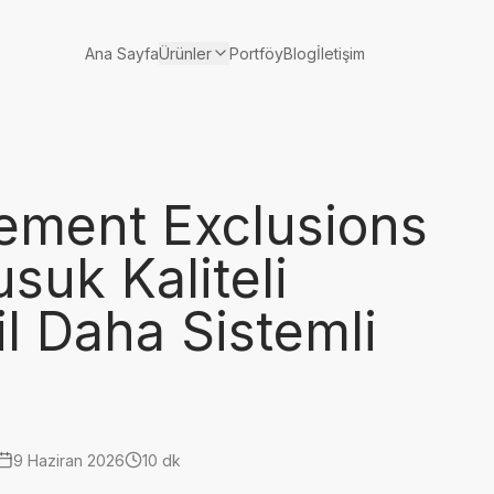
Ürünler
Ana Sayfa
Portföy
Blog
İletişim
ement Exclusions
suk Kaliteli
il Daha Sistemli
9 Haziran 2026
10 dk