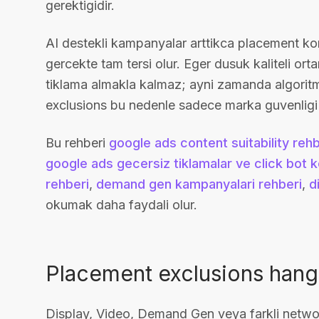
gerektigidir.
AI destekli kampanyalar arttikca placement ko
gercekte tam tersi olur. Eger dusuk kaliteli o
tiklama almakla kalmaz; ayni zamanda algoritm
exclusions bu nedenle sadece marka guvenligi d
Bu rehberi
google ads content suitability rehb
google ads gecersiz tiklamalar ve click bot 
rehberi
,
demand gen kampanyalari rehberi
,
d
okumak daha faydali olur.
Placement exclusions hang
Display, Video, Demand Gen veya farkli networ