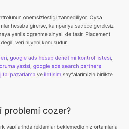
ntrolunun onemsizlestigi zannediliyor. Oysa
rtamlar hesaba girerse, kampanya sadece gereksiz
aya yanlis ogrenme sinyali de tasir. Placement
egil, veri hijyeni konusudur.
eri
,
google ads hesap denetimi kontrol listesi
,
koruma yazisi
,
google ads search partners
ijital pazarlama
ve
iletisim
sayfalarimizla birlikte
i problemi cozer?
k yapilarinda reklamlar beklemediginiz ortamlarla