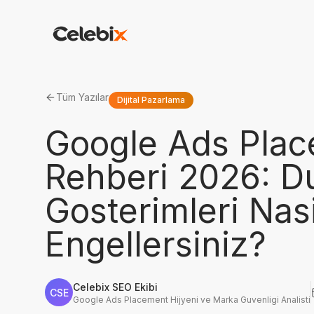
Tüm Yazılar
Dijital Pazarlama
Google Ads Plac
Rehberi 2026: Du
Gosterimleri Nas
Engellersiniz?
Celebix SEO Ekibi
CSE
Google Ads Placement Hijyeni ve Marka Guvenligi Analisti