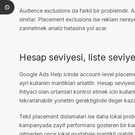
Audience exclusions da farkli bir problemdir. 
sinirlar. Placement exclusions ise reklam nere
zannetmek analiz hatasina yol acar.
Hesap seviyesi, liste seviye
Google Ads Help icinde account-level placemen
ayri kullanim mantiklari anlatilir. Hesap seviye
ihtiyaci olan ortamlari kontrol etmek icin kullan
tekrarlanabilir yonetim gerektiginde deger kaza
Tekil placement dislamalari ise daha lokal probl
kampanyada zayif performans gosteren bir ka
gitmeden once lokal mudahale mantikli olabilir.