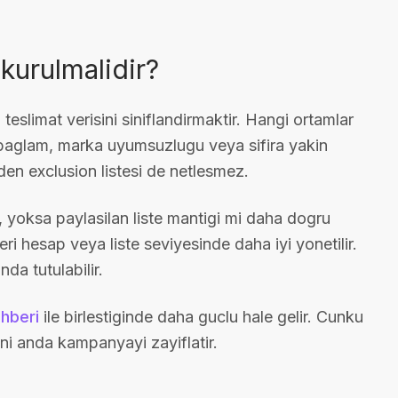
kurulmalidir?
 teslimat verisini siniflandirmaktir. Hangi ortamlar
z baglam, marka uyumsuzlugu veya sifira yakin
den exclusion listesi de netlesmez.
 yoksa paylasilan liste mantigi mi daha dogru
eri hesap veya liste seviyesinde daha iyi yonetilir.
da tutulabilir.
hberi
ile birlestiginde daha guclu hale gelir. Cunku
ni anda kampanyayi zayiflatir.