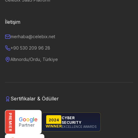
İletişim
merhaba@celebix.net
+90 530 209 96 28
Altınordu/Ordu, Türkiye
Sertifikalar & Ödüller
PREMIER
CYBER
G
o
o
g
l
e
2024
SECURITY
Partner
WINNER
EXCELLENCE AWARDS