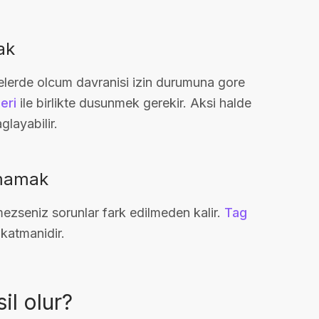
ak
telerde olcum davranisi izin durumuna gore
eri
ile birlikte dusunmek gerekir. Aksi halde
layabilir.
pmamak
ezseniz sorunlar fark edilmeden kalir.
Tag
katmanidir.
il olur?