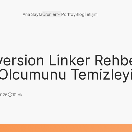
Ürünler
Ana Sayfa
Portföy
Blog
İletişim
ersion Linker Rehbe
Olcumunu Temizley
2026
10 dk