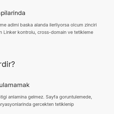
apilarinda
e adimi baska alanda ilerliyorsa olcum zinciri
n Linker kontrolu, cross-domain ve tetikleme
rdir?
grulamamak
istigi anlamina gelmez. Sayfa goruntulemede,
ryasyonlarinda gercekten tetiklenip