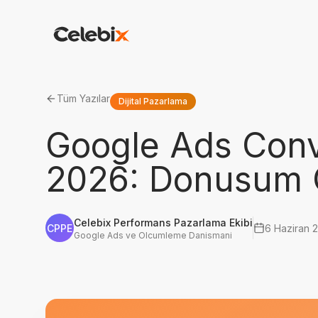
Tüm Yazılar
Dijital Pazarlama
Google Ads Conv
2026: Donusum 
Celebix Performans Pazarlama Ekibi
CPPE
6 Haziran 
Google Ads ve Olcumleme Danismani