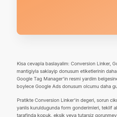
Kisa cevapla baslayalim: Conversion Linker, Goo
mantigiyla saklayip donusum etiketlerinin daha s
Google Tag Manager'in resmi yardim belgesine g
boylece Google Ads donusum olcumu daha guven
Pratikte Conversion Linker'in degeri, sorun c
yanlis kuruldugunda form gonderimleri, teklif a
tarafinda kopuk, eksik veya tutarsiz gorunmeye