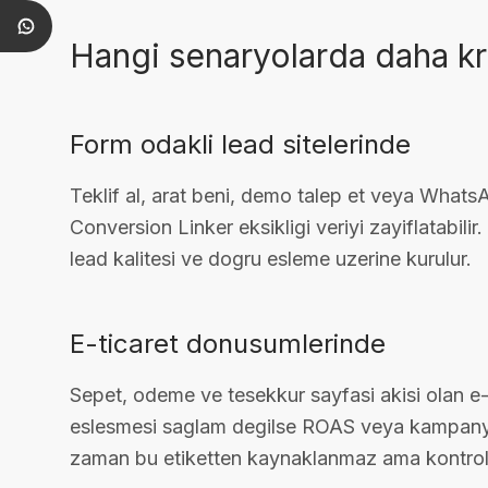
Hangi senaryolarda daha kri
Form odakli lead sitelerinde
Teklif al, arat beni, demo talep et veya Whats
Conversion Linker eksikligi veriyi zayiflatabil
lead kalitesi ve dogru esleme uzerine kurulur.
E-ticaret donusumlerinde
Sepet, odeme ve tesekkur sayfasi akisi olan e-ti
eslesmesi saglam degilse ROAS veya kampanya v
zaman bu etiketten kaynaklanmaz ama kontrol l