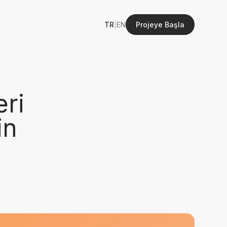
TR
|
EN
Projeye Başla
ri
in