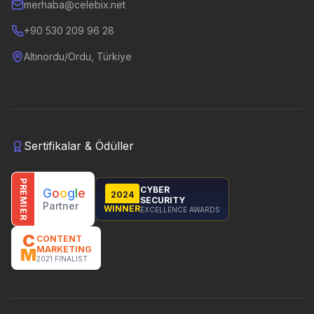
merhaba@celebix.net
+90 530 209 96 28
Altınordu/Ordu, Türkiye
Sertifikalar & Ödüller
PREMIER
CYBER
G
o
o
g
l
e
2024
SECURITY
Partner
WINNER
EXCELLENCE AWARDS
C
CONTENT
MARKETING
M
2021 FINALIST