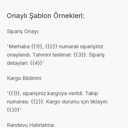
Onaylı Şablon Örnekleri:
Sipariş Onayı:
'Merhaba {{1}}, {{2}} numaralı siparişiniz
onaylandı. Tahmini teslimat: {{3}}. Sipariş
detayları: {{4}}'
Kargo Bildirimi:
'{{1}}, siparişiniz kargoya verildi. Takip
numarası: {{2}}. Kargo durumu için tıklayın:
{{3}}'
Randevu Hatırlatma: