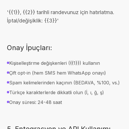
'{{1}}, {{2}} tarihli randevunuz için hatırlatma.
İptal/değişiklik: {{3}}'
Onay İpuçları:
Kişiselleştirme değişkenleri ({{1}}) kullanın
Çift opt-in (hem SMS hem WhatsApp onayı)
Spam kelimelerinden kaçının (BEDAVA, %100, vs.)
Türkçe karakterlerde dikkatli olun (İ, ı, ğ, ş)
Onay süresi: 24-48 saat
5. Entegrasyon ve API Kullanımı