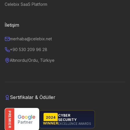
Celebix SaaS Platform
İletişim
merhaba@celebix.net
+90 530 209 96 28
Altınordu/Ordu, Türkiye
Sertifikalar & Ödüller
PREMIER
CYBER
G
o
o
g
l
e
2024
SECURITY
Partner
WINNER
EXCELLENCE AWARDS