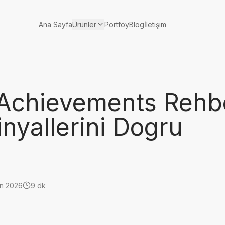
Ürünler
Ana Sayfa
Portföy
Blog
İletişim
Achievements Rehb
nyallerini Dogru
an 2026
9 dk