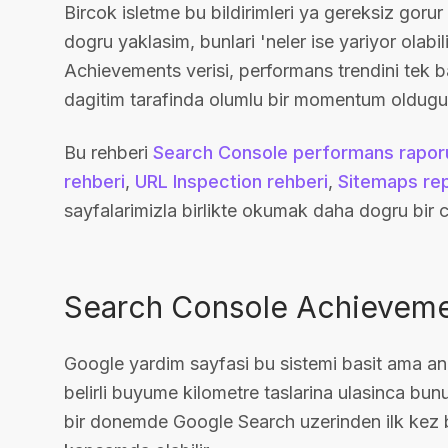
Bircok isletme bu bildirimleri ya gereksiz goru
dogru yaklasim, bunlari 'neler ise yariyor olabi
Achievements verisi, performans trendini tek b
dagitim tarafinda olumlu bir momentum olduguna 
Bu rehberi
Search Console performans raporu
rehberi
,
URL Inspection rehberi
,
Sitemaps rep
sayfalarimizla birlikte okumak daha dogru bir 
Search Console Achievemen
Google yardim sayfasi bu sistemi basit ama anla
belirli buyume kilometre taslarina ulasinca bunu 
bir donemde Google Search uzerinden ilk kez be