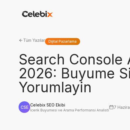
Tüm Yazılar
Dijital Pazarlama
Search Console 
2026: Buyume Si
Yorumlayin
Celebix SEO Ekibi
CSE
7 Hazir
Icerik Buyumesi ve Arama Performansi Analisti