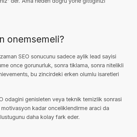
siniz' der. Ama neden dogru yone gittiginizi
den onemsemeli?
u zaman SEO sonucunu sadece aylik lead sayisi
ume once gorunurluk, sonra tiklama, sonra nitelikli
hievements, bu zincirdeki erken olumlu isaretleri
O odagini genisleten veya teknik temizlik sonrasi
er motivasyon kadar onceliklendirme araci da
 olustugunu daha kolay fark eder.