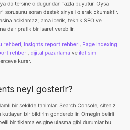
r ya da tersine oldugundan fazla buyutur. Oysa
lir' sorusunu soran destek sinyali olarak okumaktir.
asina aciklamaz; ama icerik, teknik SEO ve
dair pratik bir isaret verebilir.
 rehberi
,
Insights report rehberi
,
Page Indexing
ort rehberi
,
dijital pazarlama
ve
iletisim
cerceve kurar.
ts neyi gosterir?
mli bir sekilde tanimlar: Search Console, siteniz
kutlayan bir bildirim gonderebilir. Ornegin belirli
lli bir tiklama esigine ulasma gibi durumlar bu