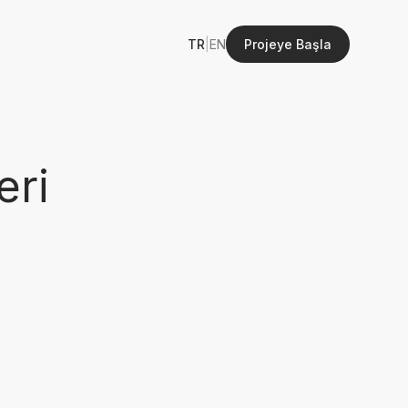
TR
|
EN
Projeye Başla
eri