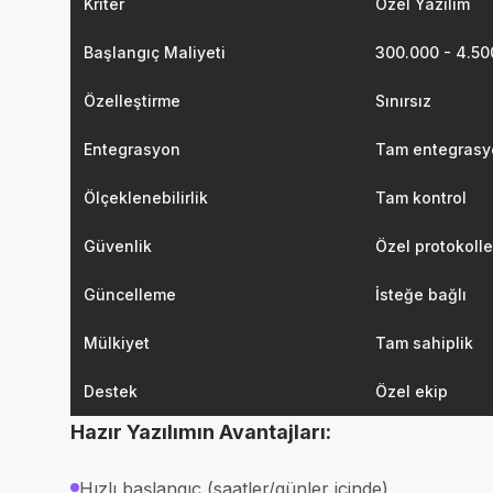
Kriter
Özel Yazılım
Başlangıç Maliyeti
300.000 - 4.5
Özelleştirme
Sınırsız
Entegrasyon
Tam entegrasy
Ölçeklenebilirlik
Tam kontrol
Güvenlik
Özel protokolle
Güncelleme
İsteğe bağlı
Mülkiyet
Tam sahiplik
Destek
Özel ekip
Hazır Yazılımın Avantajları:
Hızlı başlangıç (saatler/günler içinde)