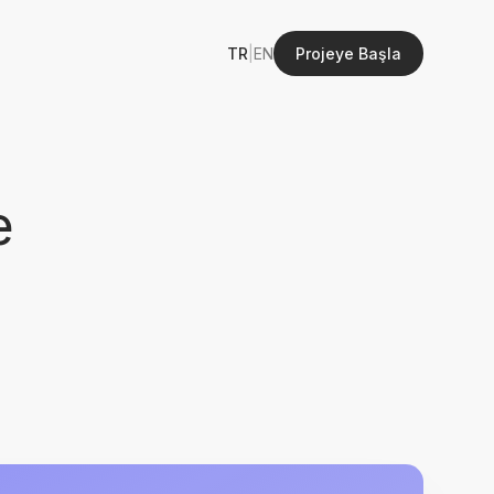
TR
|
EN
Projeye Başla
e