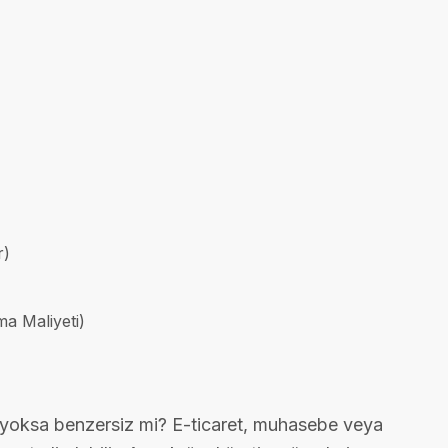
r)
a Maliyeti)
ı yoksa benzersiz mi? E-ticaret, muhasebe veya