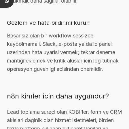
birakmak daha saglikli olabilir.
Gozlem ve hata bildirimi kurun
Basarisiz olan bir workflow sessizce
kaybolmamali. Slack, e-posta ya da ic panel
uzerinden hata uyarisi vermek; tekrar deneme
mantigi eklemek ve kritik akislar icin log tutmak
operasyon guvenligi acisindan onemlidir.
n8n kimler icin daha uygundur?
Lead toplama sureci olan KOBI'ler, form ve CRM
akislari daginik olan hizmet isletmeleri, birden
fazla platform kullanan e-ticaret yapilari ve