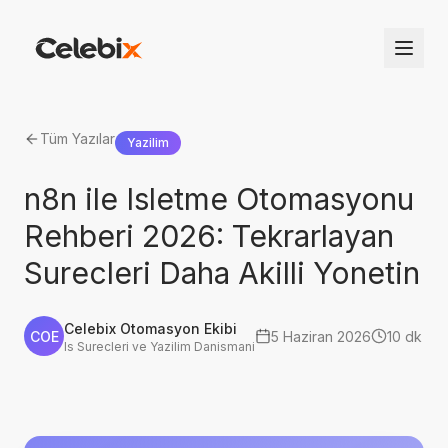
Tüm Yazılar
Yazilim
n8n ile Isletme Otomasyonu
Rehberi 2026: Tekrarlayan
Surecleri Daha Akilli Yonetin
Celebix Otomasyon Ekibi
COE
5 Haziran 2026
10 dk
Is Surecleri ve Yazilim Danismani