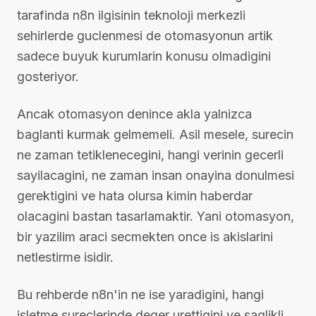
tarafinda n8n ilgisinin teknoloji merkezli
sehirlerde guclenmesi de otomasyonun artik
sadece buyuk kurumlarin konusu olmadigini
gosteriyor.
Ancak otomasyon denince akla yalnizca
baglanti kurmak gelmemeli. Asil mesele, surecin
ne zaman tetiklenecegini, hangi verinin gecerli
sayilacagini, ne zaman insan onayina donulmesi
gerektigini ve hata olursa kimin haberdar
olacagini bastan tasarlamaktir. Yani otomasyon,
bir yazilim araci secmekten once is akislarini
netlestirme isidir.
Bu rehberde n8n'in ne ise yaradigini, hangi
isletme sureclerinde deger urettigini ve saglikli