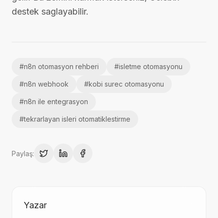
destek saglayabilir.
#
n8n otomasyon rehberi
#
isletme otomasyonu
#
n8n webhook
#
kobi surec otomasyonu
#
n8n ile entegrasyon
#
tekrarlayan isleri otomatiklestirme
Paylaş:
Yazar