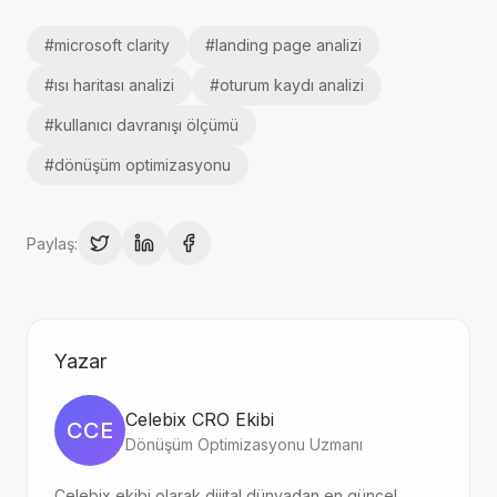
#
microsoft clarity
#
landing page analizi
#
ısı haritası analizi
#
oturum kaydı analizi
#
kullanıcı davranışı ölçümü
#
dönüşüm optimizasyonu
Paylaş:
Yazar
Celebix CRO Ekibi
CCE
Dönüşüm Optimizasyonu Uzmanı
Celebix ekibi olarak dijital dünyadan en güncel