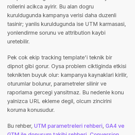
rollerini acikca ayirir. Bu alan dogru
kuruldugunda kampanya verisi daha duzenli
tasinir; yanlis kuruldugunda ise UTM karmasasi,
yonlendirme sorunu ve attribution kaybi
uretebilir.
Pek cok ekip tracking template'i teknik bir
dipnot gibi gorur. Oysa problem ciktiginda etkisi
teknikten buyuk olur: kampanya kaynaklari kirilir,
oturumlar bolunur, parametreler silinir ve
raporlama gercegi yansitmaz. Bu nedenle konu
yalnizca URL ekleme degil, olcum zincirini
koruma konusudur.
Bu rehber,
UTM parametreleri rehberi
,
GA4 ve
GTM ile donusum takibi rehberi
,
Conversion