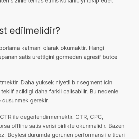
n sizinle temas etmis kullaniciyi takip eder.
st edilmelidir?
aporlama katmani olarak okumaktir. Hangi
kapanan satis urettigini gormeden agresif butce
t etmektir. Daha yuksek niyetli bir segment icin
eklif acikligi daha farkli calisabilir. Bu nedenle
te dusunmek gerekir.
CTR ile degerlendirmemektir. CTR, CPC,
sa offline satis verisi birlikte okunmalidir. Bazen
ez. Boylesi durumda gorunen performans ile ticari