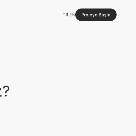
TR
|
EN
Projeye Başla
z?