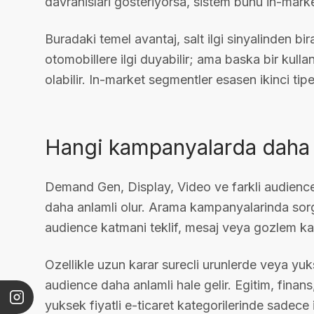
davranislari gosteriyorsa, sistem bunu in-market
Buradaki temel avantaj, salt ilgi sinyalinden bira
otomobillere ilgi duyabilir; ama baska bir kullan
olabilir. In-market segmentler esasen ikinci tip
Hangi kampanyalarda daha a
Demand Gen, Display, Video ve farkli audience
daha anlamli olur. Arama kampanyalarinda sorg
audience katmani teklif, mesaj veya gozlem karar
Ozellikle uzun karar surecli urunlerde veya yuk
audience daha anlamli hale gelir. Egitim, finan
yuksek fiyatli e-ticaret kategorilerinde sadece i