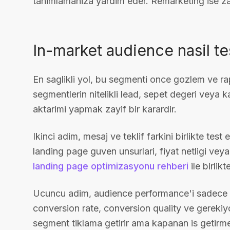
tanimlamaniza yardim eder. Remarketing ise zate
In-market audience nasil te
En saglikli yol, bu segmenti once gozlem ve r
segmentlerin nitelikli lead, sepet degeri veya 
aktarimi yapmak zayif bir karardir.
Ikinci adim, mesaj ve teklif farkini birlikte tes
landing page guven unsurlari, fiyat netligi veya t
landing page optimizasyonu rehberi
ile birlik
Ucuncu adim, audience performance'i sadece 
conversion rate, conversion quality ve gerekiyor
segment tiklama getirir ama kapanan is getirm