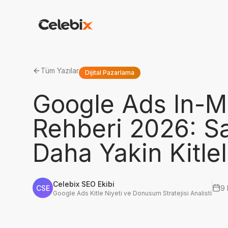
Tüm Yazılar
Dijital Pazarlama
Google Ads In-M
Rehberi 2026: Sa
Daha Yakin Kitle
Celebix SEO Ekibi
CSE
9 
Google Ads Kitle Niyeti ve Donusum Stratejisi Analisti