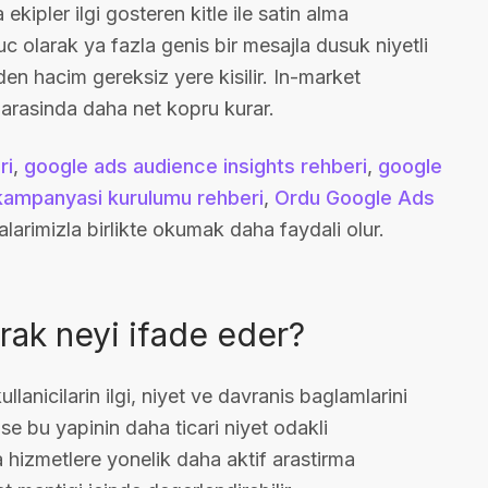
kipler ilgi gosteren kitle ile satin alma
c olarak ya fazla genis bir mesajla dusuk niyetli
nden hacim gereksiz yere kisilir. In-market
arasinda daha net kopru kurar.
ri
,
google ads audience insights rehberi
,
google
kampanyasi kurulumu rehberi
,
Ordu Google Ads
larimizla birlikte okumak daha faydali olur.
rak neyi ifade eder?
nicilarin ilgi, niyet ve davranis baglamlarini
ise bu yapinin daha ticari niyet odakli
ya hizmetlere yonelik daha aktif arastirma