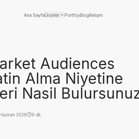
Ürünler
Ana Sayfa
Portföy
Blog
İletişim
arket Audiences
tin Alma Niyetine
leri Nasil Bulursunu
Haziran 2026
9 dk