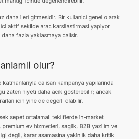
 mantigi icinde degerlendirebilir.
z daha ileri gitmesidir. Bir kullanici genel olarak
ici aktif sekilde arac karsilastirmasi yapiyor
e daha fazla yaklasmaya calisir.
nlamli olur?
 katmanlariyla calisan kampanya yapilarinda
u zaten niyeti daha acik gosterebilir; ancak
lari icin yine de degerli olabilir.
sek sepet ortalamali tekliflerde in-market
s, premium ev hizmetleri, saglik, B2B yazilim ve
lgi degil, karar asamasina yakinlik daha kritik