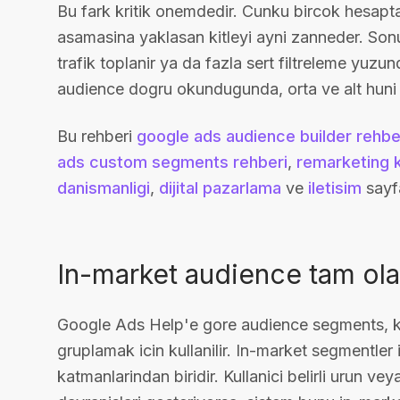
Bu fark kritik onemdedir. Cunku bircok hesapta e
asamasina yaklasan kitleyi ayni zanneder. Sonu
trafik toplanir ya da fazla sert filtreleme yuzu
audience dogru okundugunda, orta ve alt huni 
Bu rehberi
google ads audience builder rehbe
ads custom segments rehberi
,
remarketing 
danismanligi
,
dijital pazarlama
ve
iletisim
sayfa
In-market audience tam ola
Google Ads Help'e gore audience segments, kulla
gruplamak icin kullanilir. In-market segmentler 
katmanlarindan biridir. Kullanici belirli urun ve