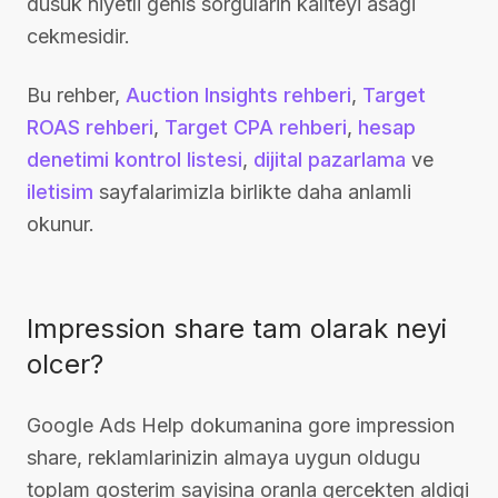
dusuk niyetli genis sorgularin kaliteyi asagi
cekmesidir.
Bu rehber,
Auction Insights rehberi
,
Target
ROAS rehberi
,
Target CPA rehberi
,
hesap
denetimi kontrol listesi
,
dijital pazarlama
ve
iletisim
sayfalarimizla birlikte daha anlamli
okunur.
Impression share tam olarak neyi
olcer?
Google Ads Help dokumanina gore impression
share, reklamlarinizin almaya uygun oldugu
toplam gosterim sayisina oranla gercekten aldigi