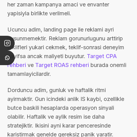
her zaman kampanya amaci ve envanter
yapisiyla birlikte verilmeli.
Ucuncu adim, landing page ile reklami ayri
dusunmemektir. Reklam gorunurlugunu arttirip
teklifleri yukari cekmek, teklif-sonrasi deneyim
zayifsa ancak maliyeti buyutur.
Target CPA
rehberi
ve
Target ROAS rehberi
burada onemli
tamamlayicilardir.
Dorduncu adim, gunluk ve haftalik ritmi
ayirmaktir. Gun icindeki anlik IS kaybi, ozellikle
butce baskili hesaplarda operasyon sinyali
olabilir. Haftalik ve aylik resim ise daha
stratejiktir. Ikisini ayni karar penceresinde
karistirmak genelde gereksiz panik yaratir.