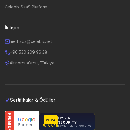
Celebix SaaS Platform
İletişim
merhaba@celebix.net
+90 530 209 96 28
Altınordu/Ordu, Türkiye
Sertifikalar & Ödüller
PREMIER
CYBER
G
o
o
g
l
e
2024
SECURITY
Partner
WINNER
EXCELLENCE AWARDS