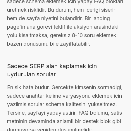
sadece schema eklemek icin yapay FAQ bloklari
uretmek risklidir. Bu durum, hem icerigi siserir
hem de sayfa niyetini bulandirir. Bir landing
page'in ana gorevi teklif ile aksiyon arasindaki
yolu kisaltmaksa, gereksiz 8-10 soru eklemek
bazen donusumu bile zayiflatabilir.
Sadece SERP alan kaplamak icin
uydurulan sorular
En sik hata budur. Gercekte kimsenin sormadigi,
sadece anahtar kelime varyasyonu eklemek icin
yazilmis sorular schema kalitesini yukseltmez.
Tersine, sayfayi yapaylastirir. FAQ bolumu, satis
metninin devaminda anlamli bir destek blok gibi
durmuyorsa yeniden dusunulmelidir.