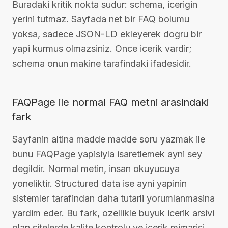
Buradaki kritik nokta sudur: schema, icerigin
yerini tutmaz. Sayfada net bir FAQ bolumu
yoksa, sadece JSON-LD ekleyerek dogru bir
yapi kurmus olmazsiniz. Once icerik vardir;
schema onun makine tarafindaki ifadesidir.
FAQPage ile normal FAQ metni arasindaki
fark
Sayfanin altina madde madde soru yazmak ile
bunu FAQPage yapisiyla isaretlemek ayni sey
degildir. Normal metin, insan okuyucuya
yoneliktir. Structured data ise ayni yapinin
sistemler tarafindan daha tutarli yorumlanmasina
yardim eder. Bu fark, ozellikle buyuk icerik arsivi
olan sitelerde kalite kontrolu ve icerik mimarisi