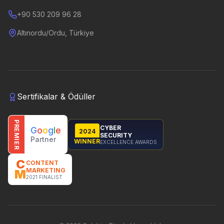
+90 530 209 96 28
Altınordu/Ordu, Türkiye
Sertifikalar & Ödüller
PREMIER
CYBER
G
o
o
g
l
e
2024
SECURITY
Partner
WINNER
EXCELLENCE AWARDS
C
CONTENT
MARKETING
M
2021 FINALIST