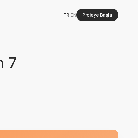
TR
|
EN
Projeye Başla
n 7