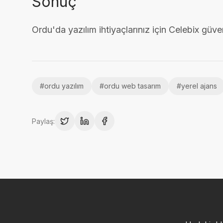
Sonuç
Ordu'da yazılım ihtiyaçlarınız için Celebix güvenil
#
ordu yazılım
#
ordu web tasarım
#
yerel ajans
Paylaş: