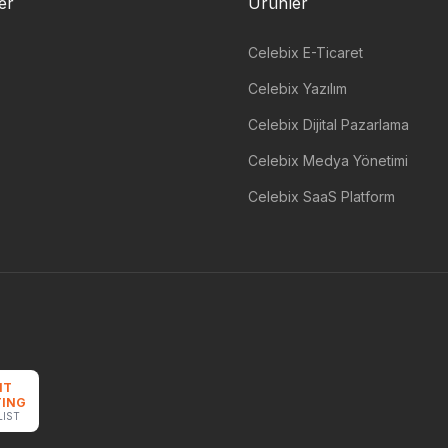
ler
Ürünler
Celebix E-Ticaret
Celebix Yazılım
Celebix Dijital Pazarlama
Celebix Medya Yönetimi
Celebix SaaS Platform
NT
ING
LIST