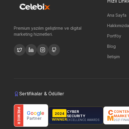
Hızlı Link
Ana Sayfa
Hakkımızda
Premium yazılım geliştirme ve digital
marketing hizmetleri.
Portföy
Blog
İletişim
Sertifikalar & Ödüller
PREMIER
C
CYBER
CONTE
G
o
o
g
l
e
2024
SECURITY
MARKET
M
Partner
WINNER
EXCELLENCE AWARDS
2021 FINA