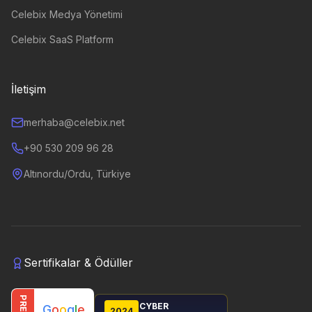
Celebix Medya Yönetimi
Celebix SaaS Platform
İletişim
merhaba@celebix.net
+90 530 209 96 28
Altınordu/Ordu, Türkiye
Sertifikalar & Ödüller
CYBER
G
o
o
g
l
e
2024