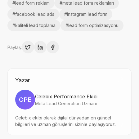
#
lead form reklam
#
meta lead form reklamları
#
facebook lead ads
#
instagram lead form
#
kaliteli lead toplama
#
lead form optimizasyonu
Paylaş:
Yazar
Celebix Performance Ekibi
CPE
Meta Lead Generation Uzmanı
Celebix ekibi olarak dijital dünyadan en güncel
bilgileri ve uzman görüşlerini sizinle paylaşıyoruz.