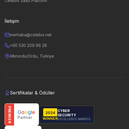
Celebix SaaS Platform
İletişim
merhaba@celebix.net
+90 530 209 96 28
Altınordu/Ordu, Türkiye
Sertifikalar & Ödüller
PREMIER
CYBER
G
o
o
g
l
e
2024
SECURITY
Partner
WINNER
EXCELLENCE AWARDS