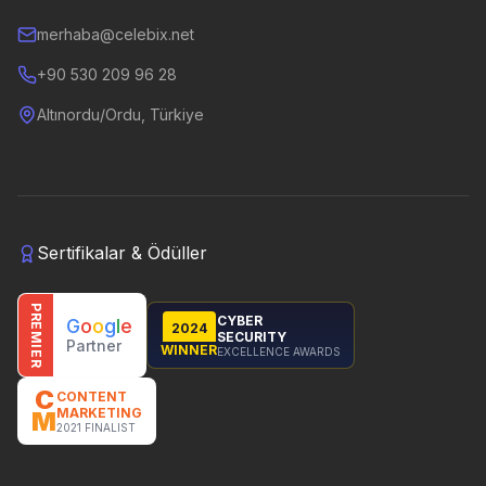
merhaba@celebix.net
+90 530 209 96 28
Altınordu/Ordu, Türkiye
Sertifikalar & Ödüller
PREMIER
CYBER
G
o
o
g
l
e
2024
SECURITY
Partner
WINNER
EXCELLENCE AWARDS
C
CONTENT
MARKETING
M
2021 FINALIST