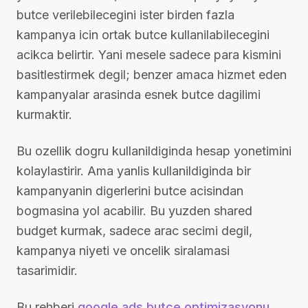
butce verilebilecegini ister birden fazla
kampanya icin ortak butce kullanilabilecegini
acikca belirtir. Yani mesele sadece para kismini
basitlestirmek degil; benzer amaca hizmet eden
kampanyalar arasinda esnek butce dagilimi
kurmaktir.
Bu ozellik dogru kullanildiginda hesap yonetimini
kolaylastirir. Ama yanlis kullanildiginda bir
kampanyanin digerlerini butce acisindan
bogmasina yol acabilir. Bu yuzden shared
budget kurmak, sadece arac secimi degil,
kampanya niyeti ve oncelik siralamasi
tasarimidir.
Bu rehberi
google ads butce optimizasyonu