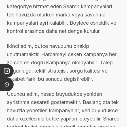
kategoriye hizmet eden Search kampanyalari
tek havuzda olurken marka veya savunma
kampanyalari ayri kalabilir. Boylece esneklik ve
kontrol arasinda daha net denge kurulur.
Ikinci adim, butce havuzunu birakip
unutmamaktir. Harcamayi ceken kampanya her
zaman en dogru kampanya olmayabilir. Talep
yogunlugu, teklif stratejisi, sorgu kalitesi ve
rekabet farki bu sonucu degistirebilir.
Ucuncu adim, hesap buyudukce yeniden
ayristirma cesareti gostermektir. Baslangicta tek
havuzla yonetilen kampanyalar, veri buyudukce
daha ozellesmis butce yapilari isteyebilir. Shared
budget kalici zorunluluk degil, yonetim aracidir.