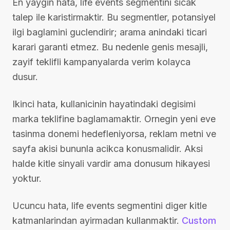
En yaygin hata, life events segmentini sicak
talep ile karistirmaktir. Bu segmentler, potansiyel
ilgi baglamini guclendirir; arama anindaki ticari
karari garanti etmez. Bu nedenle genis mesajli,
zayif teklifli kampanyalarda verim kolayca
dusur.
Ikinci hata, kullanicinin hayatindaki degisimi
marka teklifine baglamamaktir. Ornegin yeni eve
tasinma donemi hedefleniyorsa, reklam metni ve
sayfa akisi bununla acikca konusmalidir. Aksi
halde kitle sinyali vardir ama donusum hikayesi
yoktur.
Ucuncu hata, life events segmentini diger kitle
katmanlarindan ayirmadan kullanmaktir.
Custom