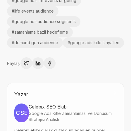
#
google ads life events targeting
#
life events audience
#
google ads audience segments
#
zamanlama bazli hedefleme
#
demand gen audience
#
google ads kitle sinyalleri
Paylaş:
Yazar
Celebix SEO Ekibi
CSE
Google Ads Kitle Zamanlamasi ve Donusum
Stratejisi Analisti
Celebix ekibi olarak dijital dünyadan en güncel