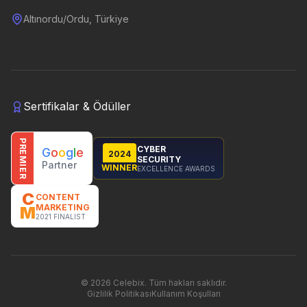
Altınordu/Ordu, Türkiye
Sertifikalar & Ödüller
PREMIER
CYBER
G
o
o
g
l
e
2024
SECURITY
Partner
WINNER
EXCELLENCE AWARDS
C
CONTENT
MARKETING
M
2021 FINALIST
©
2026
Celebix.
Tüm hakları saklıdır.
Gizlilik Politikası
Kullanım Koşulları