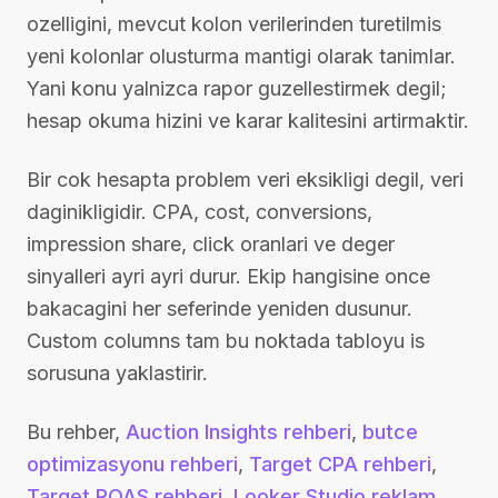
ozelligini, mevcut kolon verilerinden turetilmis
yeni kolonlar olusturma mantigi olarak tanimlar.
Yani konu yalnizca rapor guzellestirmek degil;
hesap okuma hizini ve karar kalitesini artirmaktir.
Bir cok hesapta problem veri eksikligi degil, veri
daginikligidir. CPA, cost, conversions,
impression share, click oranlari ve deger
sinyalleri ayri ayri durur. Ekip hangisine once
bakacagini her seferinde yeniden dusunur.
Custom columns tam bu noktada tabloyu is
sorusuna yaklastirir.
Bu rehber,
Auction Insights rehberi
,
butce
optimizasyonu rehberi
,
Target CPA rehberi
,
Target ROAS rehberi
,
Looker Studio reklam