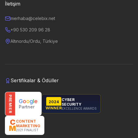
İletişim
merhaba@celebix.net
+90 530 209 96 28
Altınordu/Ordu, Türkiye
Sertifikalar & Ödüller
PREMIER
CYBER
G
o
o
g
l
e
2024
SECURITY
Partner
WINNER
EXCELLENCE AWARDS
C
CONTENT
MARKETING
M
2021 FINALIST