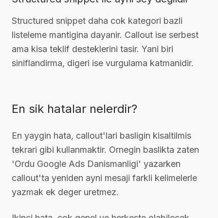
Structured snippet daha cok kategori bazli
listeleme mantigina dayanir. Callout ise serbest
ama kisa teklif desteklerini tasir. Yani biri
siniflandirma, digeri ise vurgulama katmanidir.
En sik hatalar nelerdir?
En yaygin hata, callout'lari basligin kisaltilmis
tekrari gibi kullanmaktir. Ornegin baslikta zaten
'Ordu Google Ads Danismanligi' yazarken
callout'ta yeniden ayni mesaji farkli kelimelerle
yazmak ek deger uretmez.
Ikinci hata, cok genel ve herkeste olabilecek