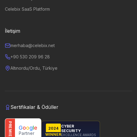
Celebix SaaS Platform
İletişim
merhaba@celebix.net
+90 530 209 96 28
Altınordu/Ordu, Türkiye
Sertifikalar & Ödüller
PREMIER
CYBER
G
o
o
g
l
e
2024
SECURITY
Partner
WINNER
EXCELLENCE AWARDS