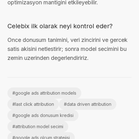
optimizasyon mantigini etkileyebilir.
Celebix ilk olarak neyi kontrol eder?
Once donusum tanimini, veri zincirini ve gercek
satis akisini netlestirir; sonra model secimini bu
zemin uzerinden degerlendiririz.
#
google ads attribution models
#
last click attribution
#
data driven attribution
#
google ads donusum kredisi
#
attribution model secimi
#
google ads olcum stratejisi