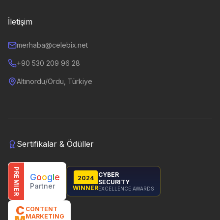
İletişim
merhaba@celebix.net
+90 530 209 96 28
Altınordu/Ordu, Türkiye
Sertifikalar & Ödüller
PREMIER
CYBER
G
o
o
g
l
e
2024
SECURITY
Partner
WINNER
EXCELLENCE AWARDS
C
CONTENT
MARKETING