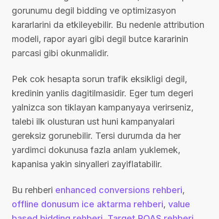
gorunumu degil bidding ve optimizasyon
kararlarini da etkileyebilir. Bu nedenle attribution
modeli, rapor ayari gibi degil butce kararinin
parcasi gibi okunmalidir.
Pek cok hesapta sorun trafik eksikligi degil,
kredinin yanlis dagitilmasidir. Eger tum degeri
yalnizca son tiklayan kampanyaya verirseniz,
talebi ilk olusturan ust huni kampanyalari
gereksiz gorunebilir. Tersi durumda da her
yardimci dokunusa fazla anlam yuklemek,
kapanisa yakin sinyalleri zayiflatabilir.
Bu rehberi
enhanced conversions rehberi
,
offline donusum ice aktarma rehberi
,
value
based bidding rehberi
,
Target ROAS rehberi
,