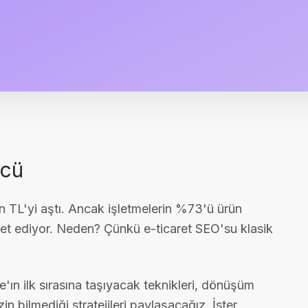
ücü
on TL'yi aştı. Ancak işletmelerin %73'ü ürün
et ediyor. Neden? Çünkü e-ticaret SEO'su klasik
'ın ilk sırasına taşıyacak teknikleri, dönüşüm
in bilmediği stratejileri paylaşacağız. İster