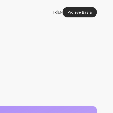
TR
|
EN
Projeye Başla