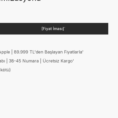
[Fiyat İması]`
ple | 89.999 TL'den Başlayan Fiyatlarla'
abı | 38-45 Numara | Ücretsiz Kargo'
 kötü)