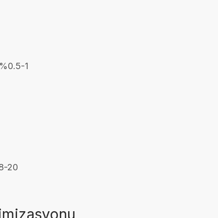
 %0.5-1
%8-20
timizasyonu