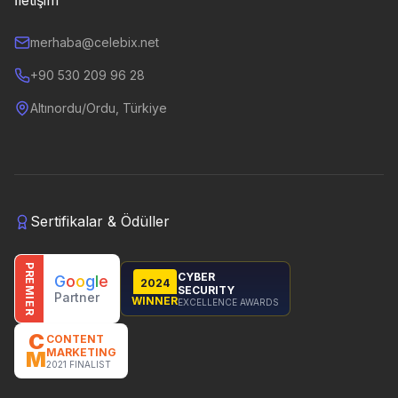
İletişim
merhaba@celebix.net
+90 530 209 96 28
Altınordu/Ordu, Türkiye
Sertifikalar & Ödüller
PREMIER
CYBER
G
o
o
g
l
e
2024
SECURITY
Partner
WINNER
EXCELLENCE AWARDS
C
CONTENT
MARKETING
M
2021 FINALIST