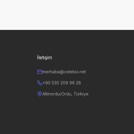
İletişim
merhaba@celebix.net
+90 530 209 96 28
Altınordu/Ordu, Türkiye