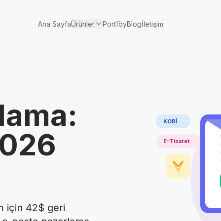
Ürünler
Ana Sayfa
Portföy
Blog
İletişim
lama:
KOBİ
2026
E-Ticaret
 için 42$ geri