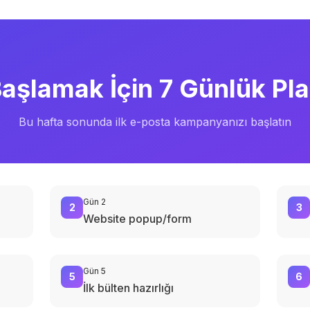
aşlamak İçin 7 Günlük Pl
Bu hafta sonunda ilk e-posta kampanyanızı başlatın
Gün 2
2
3
Website popup/form
Gün 5
5
6
İlk bülten hazırlığı