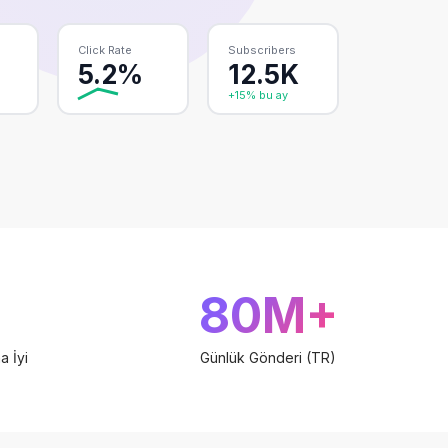
Click Rate
Subscribers
5.2%
12.5K
+15% bu ay
80M+
 İyi
Günlük Gönderi (TR)