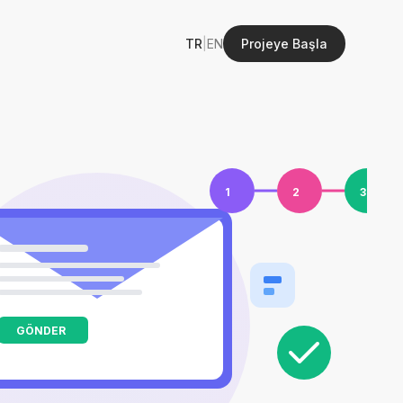
TR
|
EN
Projeye Başla
1
2
3
GÖNDER