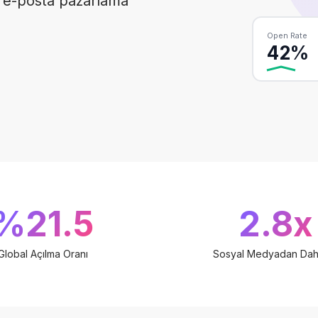
r e-posta pazarlama
Open Rate
42%
%21.5
2.8x
Global Açılma Oranı
Sosyal Medyadan Daha