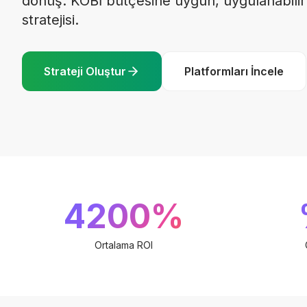
dönüş. KOBİ bütçesine uygun, uygulanabili
stratejisi.
Strateji Oluştur
Platformları İncele
4200%
Ortalama ROI