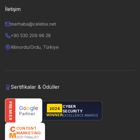
İletişim
merhaba@celebix.net
+90 530 209 96 28
Altınordu/Ordu, Türkiye
Sertifikalar & Ödüller
PREMIER
CYBER
G
o
o
g
l
e
2024
SECURITY
Partner
WINNER
EXCELLENCE AWARDS
C
CONTENT
MARKETING
M
2021 FINALIST