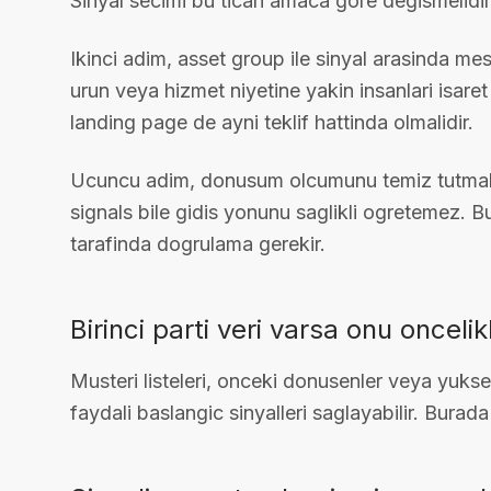
Sinyal secimi bu ticari amaca gore degismelidir
Ikinci adim, asset group ile sinyal arasinda me
urun veya hizmet niyetine yakin insanlari isaret
landing page de ayni teklif hattinda olmalidir.
Ucuncu adim, donusum olcumunu temiz tutmakti
signals bile gidis yonunu saglikli ogretemez.
tarafinda dogrulama gerekir.
Birinci parti veri varsa onu oncelik
Musteri listeleri, onceki donusenler veya yukse
faydali baslangic sinyalleri saglayabilir. Burad