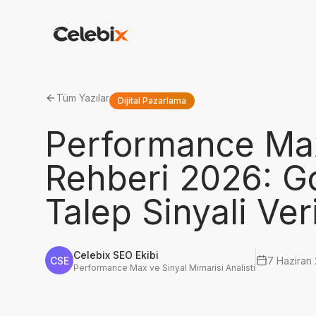
Tüm Yazılar
Dijital Pazarlama
Performance Max
Rehberi 2026: G
Talep Sinyali Ver
Celebix SEO Ekibi
CSE
7 Haziran
Performance Max ve Sinyal Mimarisi Analisti