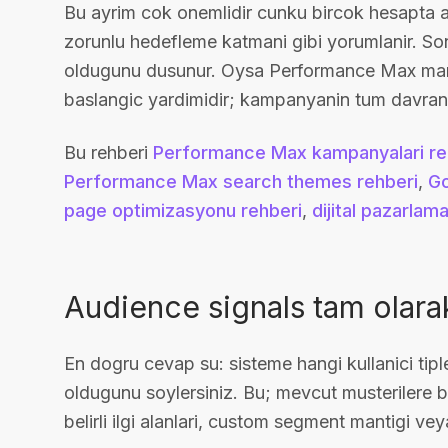
Bu ayrim cok onemlidir cunku bircok hesapta au
zorunlu hedefleme katmani gibi yorumlanir. Sonr
oldugunu dusunur. Oysa Performance Max manti
baslangic yardimidir; kampanyanin tum davranisin
Bu rehberi
Performance Max kampanyalari re
Performance Max search themes rehberi
,
Go
page optimizasyonu rehberi
,
dijital pazarlam
Audience signals tam olarak
En dogru cevap su: sisteme hangi kullanici ti
oldugunu soylersiniz. Bu; mevcut musterilere b
belirli ilgi alanlari, custom segment mantigi veya