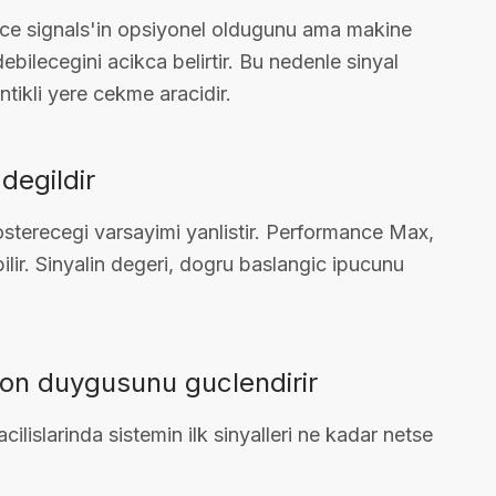
e signals'in opsiyonel oldugunu ama makine
ilecegini acikca belirtir. Bu nedenle sinyal
tikli yere cekme aracidir.
degildir
osterecegi varsayimi yanlistir. Performance Max,
ir. Sinyalin degeri, dogru baslangic ipucunu
yon duygusunu guclendirir
ilislarinda sistemin ilk sinyalleri ne kadar netse