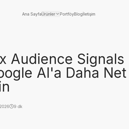
Ürünler
Ana Sayfa
Portföy
Blog
İletişim
 Audience Signals
oogle AI'a Daha Net
in
 2026
9 dk