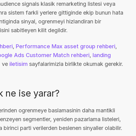
dience signals klasik remarketing listesi veya
a sistem farkli yerlere gittiginde ekip bunun hata
ginda sinyal, ogrenmeyi hizlandiran bir
i sabitleyen kilit degildir.
hberi
,
Performance Max asset group rehberi
,
ogle Ads Customer Match rehberi
,
landing
a
ve
iletisim
sayfalarimizla birlikte okumak gerekir.
 ne ise yarar?
plerinden ogrenmeye baslamasinin daha mantikli
enzeyen segmentler, yeniden pazarlama listeleri,
 birinci parti verilerden beslenen sinyaller olabilir.