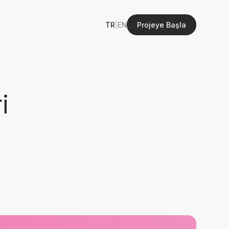
TR
|
EN
Projeye Başla
i