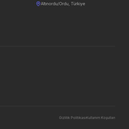
Altınordu/Ordu, Türkiye
Gizlilik Politikası
Kullanım Koşulları