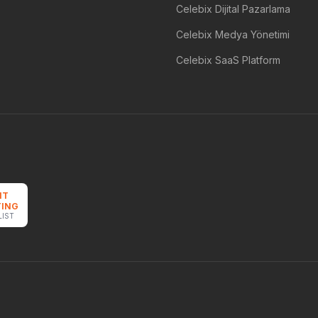
Celebix Dijital Pazarlama
Celebix Medya Yönetimi
Celebix SaaS Platform
NT
ING
LIST