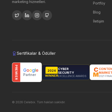
marketing hizmetleri.
Portföy
Blog
İletişim
Sertifikalar & Ödüller
PREMIER
C
CYBER
CONTE
G
o
o
g
l
e
2024
SECURITY
MARKET
M
Partner
WINNER
EXCELLENCE AWARDS
2021 FINA
©
2026
Celebix.
Tüm hakları saklıdır.