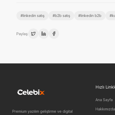
#
linkedin satış
#
b2b satış
#
linkedin b2b
#
k
Paylaş:
Hızlı Link
Ana Sayfa
Hakkımızda
Premium yazılım geliştirme ve digital