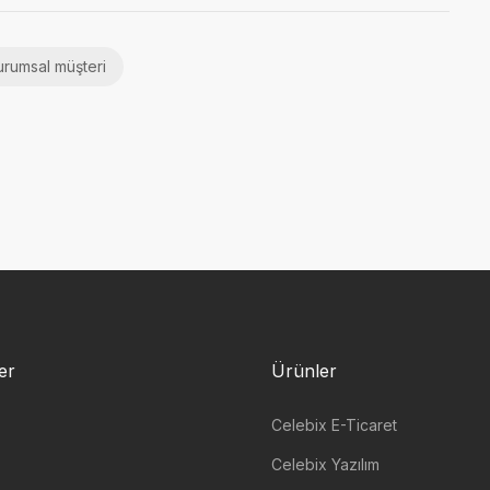
urumsal müşteri
ler
Ürünler
Celebix E-Ticaret
Celebix Yazılım