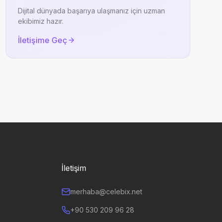
Dijital dünyada başarıya ulaşmanız için uzman
ekibimiz hazır.
İletişime Geç
İletişim
merhaba@celebix.net
+90 530 209 96 28